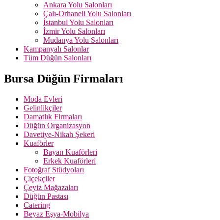
Ankara Yolu Salonları
Çalı-Orhaneli Yolu Salonları
İstanbul Yolu Salonları
İzmir Yolu Salonları
Mudanya Yolu Salonları
Kampanyalı Salonlar
Tüm Düğün Salonları
Bursa Düğün Firmaları
Moda Evleri
Gelinlikçiler
Damatlık Firmaları
Düğün Organizasyon
Davetiye-Nikah Şekeri
Kuaförler
Bayan Kuaförleri
Erkek Kuaförleri
Fotoğraf Stüdyoları
Çiçekçiler
Çeyiz Mağazaları
Düğün Pastası
Catering
Beyaz Eşya-Mobilya