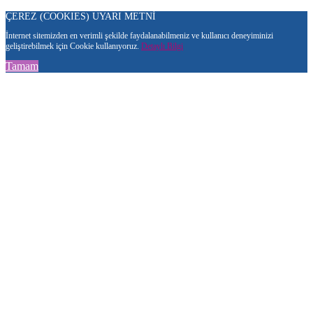
ÇEREZ (COOKIES) UYARI METNİ
İnternet sitemizden en verimli şekilde faydalanabilmeniz ve kullanıcı deneyiminizi
geliştirebilmek için Cookie kullanıyoruz.
Detaylı Bilgi
Tamam