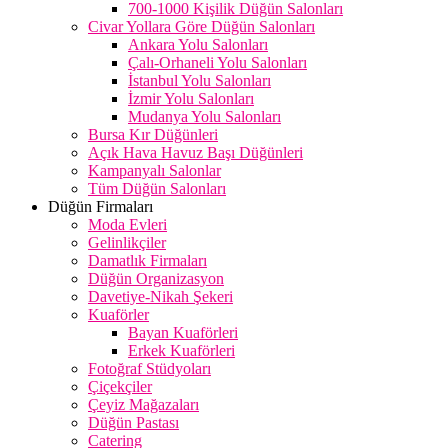
700-1000 Kişilik Düğün Salonları
Civar Yollara Göre Düğün Salonları
Ankara Yolu Salonları
Çalı-Orhaneli Yolu Salonları
İstanbul Yolu Salonları
İzmir Yolu Salonları
Mudanya Yolu Salonları
Bursa Kır Düğünleri
Açık Hava Havuz Başı Düğünleri
Kampanyalı Salonlar
Tüm Düğün Salonları
Düğün Firmaları
Moda Evleri
Gelinlikçiler
Damatlık Firmaları
Düğün Organizasyon
Davetiye-Nikah Şekeri
Kuaförler
Bayan Kuaförleri
Erkek Kuaförleri
Fotoğraf Stüdyoları
Çiçekçiler
Çeyiz Mağazaları
Düğün Pastası
Catering