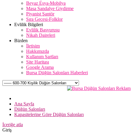
Beyaz Eşya-Mobilya
Masa Sandalye Giydirme
Piyanist Şantör
Sıra Gecesi-Folklor
Evlilik Bilgileri
Evlilik Başvurusu
Nikah Daireleri
Bizden
İletişim
Hakkımızda
Kullanım Şartları
Site Haritası
Google Arama
Bursa Düğün Salonları Haberleri
Ana Sayfa
Düğün Salonları
Kapasitelerine Göre Düğün Salonları
İçeriğe atla
Giriş