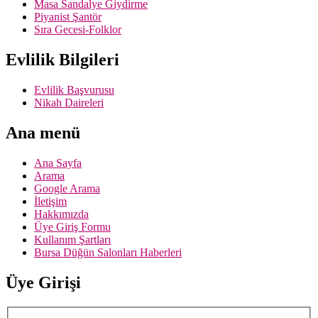
Masa Sandalye Giydirme
Piyanist Şantör
Sıra Gecesi-Folklor
Evlilik Bilgileri
Evlilik Başvurusu
Nikah Daireleri
Ana menü
Ana Sayfa
Arama
Google Arama
İletişim
Hakkımızda
Üye Giriş Formu
Kullanım Şartları
Bursa Düğün Salonları Haberleri
Üye Girişi