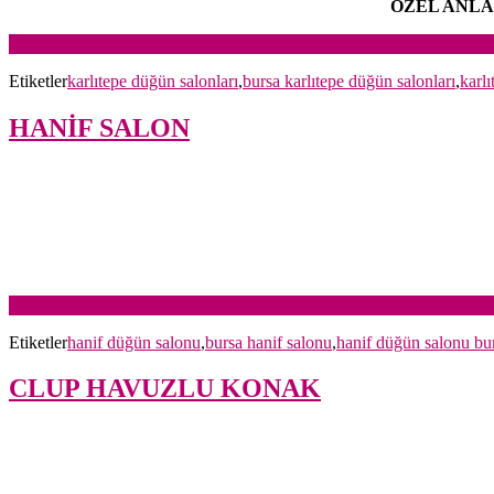
ÖZEL ANLA
Devamını oku: KARLITEPE DÜĞÜN SALONLARI
Etiketler
karlıtepe düğün salonları
,
bursa karlıtepe düğün salonları
,
karlı
HANİF SALON
Devamını oku: HANİF SALON
Etiketler
hanif düğün salonu
,
bursa hanif salonu
,
hanif düğün salonu bu
CLUP HAVUZLU KONAK