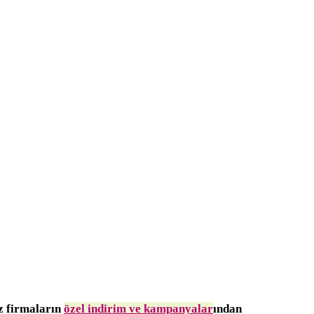
iz firmaların
özel indirim ve kampanyalar
ından