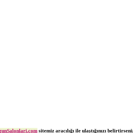
unSalonlari.com
sitemiz aracılığı ile ulaştığınızı belirtirsen