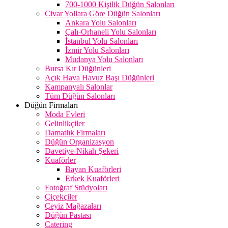
700-1000 Kişilik Düğün Salonları
Civar Yollara Göre Düğün Salonları
Ankara Yolu Salonları
Çalı-Orhaneli Yolu Salonları
İstanbul Yolu Salonları
İzmir Yolu Salonları
Mudanya Yolu Salonları
Bursa Kır Düğünleri
Açık Hava Havuz Başı Düğünleri
Kampanyalı Salonlar
Tüm Düğün Salonları
Düğün Firmaları
Moda Evleri
Gelinlikçiler
Damatlık Firmaları
Düğün Organizasyon
Davetiye-Nikah Şekeri
Kuaförler
Bayan Kuaförleri
Erkek Kuaförleri
Fotoğraf Stüdyoları
Çiçekçiler
Çeyiz Mağazaları
Düğün Pastası
Catering