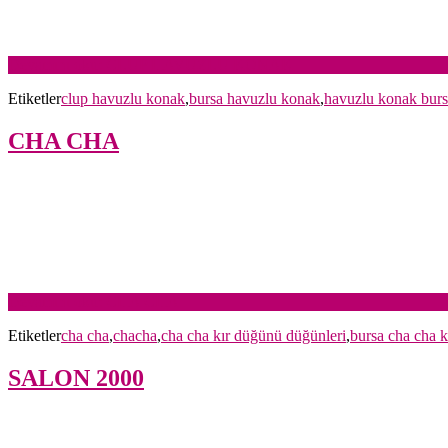
Devamını oku: CLUP HAVUZLU KONAK
Etiketler
clup havuzlu konak
,
bursa havuzlu konak
,
havuzlu konak bur
CHA CHA
Devamını oku: CHA CHA
Etiketler
cha cha
,
chacha
,
cha cha kır düğünü düğünleri
,
bursa cha cha k
SALON 2000