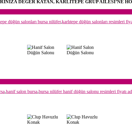
RINIZA DEĞER KATAN, KARLITEPE GRUP AİLESİ’NE HO
tepe düğün salonları bursa nilüfer
,
karlıtepe düğün salonları resimleri fiy
rsa
,
hanif salon bursa
,
bursa nilüfer hanif düğün salonu resimleri fiyatı ad