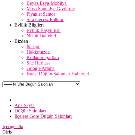
Beyaz Eşya-Mobilya
Masa Sandalye Giydirme
Piyanist Şantör
Sıra Gecesi-Folklor
Evlilik Bilgileri
Evlilik Başvurusu
Nikah Daireleri
Bizden
İletişim
Hakkımızda
Kullanım Şartları
Site Haritası
Google Arama
Bursa Düğün Salonları Haberleri
Ana Sayfa
Düğün Salonları
İlçelere Göre Düğün Salonları
İçeriğe atla
Giriş