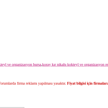
kteyl ve organizasyon bursa
,
koray kır nikahı kokteyl ve organizasyon re
. Yorumlarda firma reklamı yapılması yasaktır.
Fiyat bilgisi için firmal