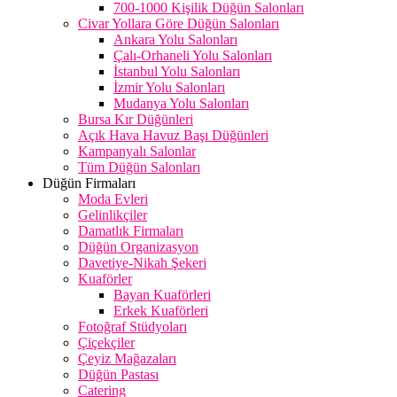
700-1000 Kişilik Düğün Salonları
Civar Yollara Göre Düğün Salonları
Ankara Yolu Salonları
Çalı-Orhaneli Yolu Salonları
İstanbul Yolu Salonları
İzmir Yolu Salonları
Mudanya Yolu Salonları
Bursa Kır Düğünleri
Açık Hava Havuz Başı Düğünleri
Kampanyalı Salonlar
Tüm Düğün Salonları
Düğün Firmaları
Moda Evleri
Gelinlikçiler
Damatlık Firmaları
Düğün Organizasyon
Davetiye-Nikah Şekeri
Kuaförler
Bayan Kuaförleri
Erkek Kuaförleri
Fotoğraf Stüdyoları
Çiçekçiler
Çeyiz Mağazaları
Düğün Pastası
Catering