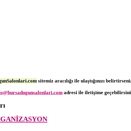
unSalonlari.com
sitemiz aracılığı ile ulaştığınızı belirtirsen
fo@bursadugunsalonlari.com
adresi ile iletişime geçebilirsini
rı
RGANİZASYON