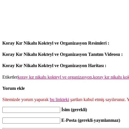
Koray Kır Nikahı Kokteyl ve Organizasyon Resimleri :
Koray Kır Nikahı Kokteyl ve Organizasyon Tanıtım Videosu :
Koray Kır Nikahı Kokteyl ve Organizasyon Haritası :
Etiketler
koray kır nikahı kokteyl ve organizasyon
,
koray kır nikahı ko
Yorum ekle
Sitemizde yorum yaparak
bu linkteki
şartları kabul etmiş sayılırsınız
İsim (gerekli)
E-Posta (gerekli-yayınlanmaz)