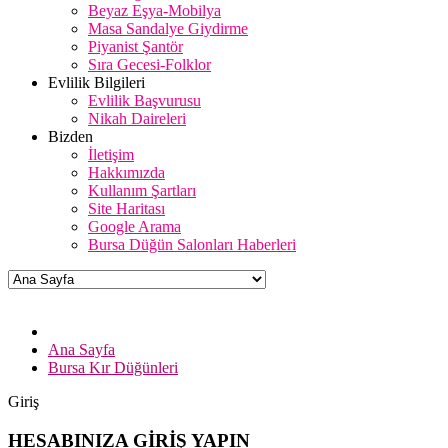
Beyaz Eşya-Mobilya
Masa Sandalye Giydirme
Piyanist Şantör
Sıra Gecesi-Folklor
Evlilik Bilgileri
Evlilik Başvurusu
Nikah Daireleri
Bizden
İletişim
Hakkımızda
Kullanım Şartları
Site Haritası
Google Arama
Bursa Düğün Salonları Haberleri
Ana Sayfa
Bursa Kır Düğünleri
Giriş
HESABINIZA GİRİŞ YAPIN