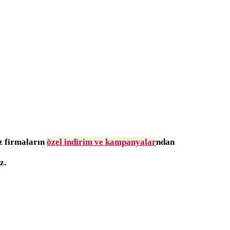
iz firmaların
özel indirim ve kampanyalar
ndan
z.