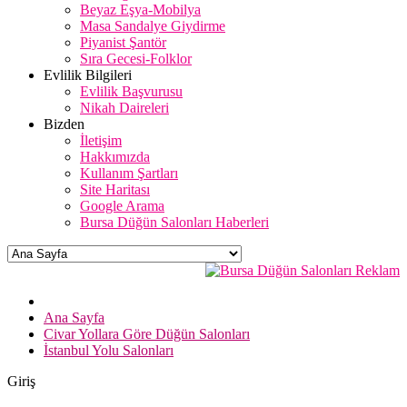
Beyaz Eşya-Mobilya
Masa Sandalye Giydirme
Piyanist Şantör
Sıra Gecesi-Folklor
Evlilik Bilgileri
Evlilik Başvurusu
Nikah Daireleri
Bizden
İletişim
Hakkımızda
Kullanım Şartları
Site Haritası
Google Arama
Bursa Düğün Salonları Haberleri
Ana Sayfa
Civar Yollara Göre Düğün Salonları
İstanbul Yolu Salonları
Giriş