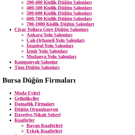
200-400 Kişilik Düğün Salonları
400-500 Kişilik Düğün Salonları
500-600 Kişilik Düğün Salonları
600-700 Kişilik Düğün Salonları
700-1000 Kişilik Düğün Salonları
Civar Yollara Göre Düğün Salonları
Ankara Yolu Salonları
Çalı-Orhaneli Yolu Salonları
İstanbul Yolu Salonları
İzmir Yolu Salonları
Mudanya Yolu Salonları
Kampanyalı Salonlar
Tüm Düğün Salonları
Bursa Düğün Firmaları
Moda Evleri
Gelinlikçiler
Damatlık Firmaları
Düğün Organizasyon
Davetiye-Nikah Şekeri
Kuaförler
Bayan Kuaförleri
Erkek Kuaförleri