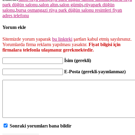
park düğün salonu
,
salon altın
,
salon gümüş
,
rüyapark düğün
salonu
,
bursa osmangazi rüya park düğün salonu resimleri fiyatı
adres telefonu
Yorum ekle
Sitemizde yorum yaparak
bu linkteki
şartları kabul etmiş sayılırsınız.
Yorumlarda firma reklamı yapılması yasaktır.
Fiyat bilgisi için
firmalara telefonla ulaşmanız gerekmektedir.
İsim (gerekli)
E-Posta (gerekli-yayınlanmaz)
Sonraki yorumları bana bildir