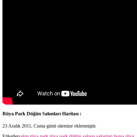
Rüya Park Düğün Salonları Haritası :
23 Aralık 2011, Cuma günü sitemize eklenmiştir.
Etiketler
salon rüya park
,
rüya park düğün salonu salonları
,
bursa rüya