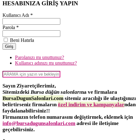
HESABINIZA GİRİŞ YAPIN
Kullanıcı Adı *
Parola *
Beni Hatırla
Parolanızı mı unuttunuz?
Kullanıcı adınızı mı unuttunuz?
Sayın Ziyaretçilerimiz,
Sitemizdeki
Bursa düğün salonları
na ve firmalara
BursaDugunSalonlari.com
sitemiz aracılığı ile ulaştığınızı
belirtirseniz firmaların
özel indirim ve kampanyalar
ndan
faydalanabilirsiniz!!
Firmanızın telefon numarasını değiştirmek, eklemek için
info@bursadugunsalonlari.com
adresi ile iletişime
geçebilirsiniz.