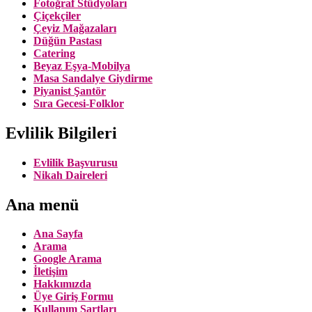
Fotoğraf Stüdyoları
Çiçekçiler
Çeyiz Mağazaları
Düğün Pastası
Catering
Beyaz Eşya-Mobilya
Masa Sandalye Giydirme
Piyanist Şantör
Sıra Gecesi-Folklor
Evlilik Bilgileri
Evlilik Başvurusu
Nikah Daireleri
Ana menü
Ana Sayfa
Arama
Google Arama
İletişim
Hakkımızda
Üye Giriş Formu
Kullanım Şartları