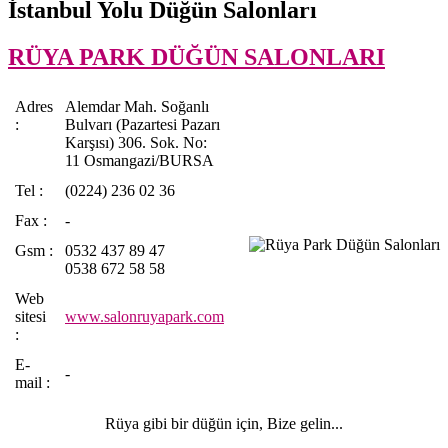
İstanbul Yolu Düğün Salonları
RÜYA PARK DÜĞÜN SALONLARI
Adres
Alemdar Mah. Soğanlı
:
Bulvarı (Pazartesi Pazarı
Karşısı) 306. Sok. No:
11 Osmangazi/BURSA
Tel :
(0224) 236 02 36
Fax :
-
Gsm :
0532 437 89 47
0538 672 58 58
Web
sitesi
www.salonruyapark.com
:
E-
-
mail :
Rüya gibi bir düğün için, Bize gelin...