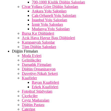
700-1000 Kişilik Düğün Salonları
Civar Yollara Göre Düğün Salonları
Ankara Yolu Salonları
Çalı-Orhaneli Yolu Salonları
İstanbul Yolu Salonları
İzmir Yolu Salonları
Mudanya Yolu Salonları
Bursa Kır Düğünleri
Açık Hava Havuz Başı Düğünleri
Kampanyalı Salonlar
Tüm Düğün Salonları
Düğün Firmaları
Moda Evleri
Gelinlikçiler
Damatlık Firmaları
Düğün Organizasyon
Davetiye-Nikah Şekeri
Kuaförler
Bayan Kuaförleri
Erkek Kuaförleri
Fotoğraf Stüdyoları
Çiçekçiler
Çeyiz Mağazaları
Düğün Pastası
Catering